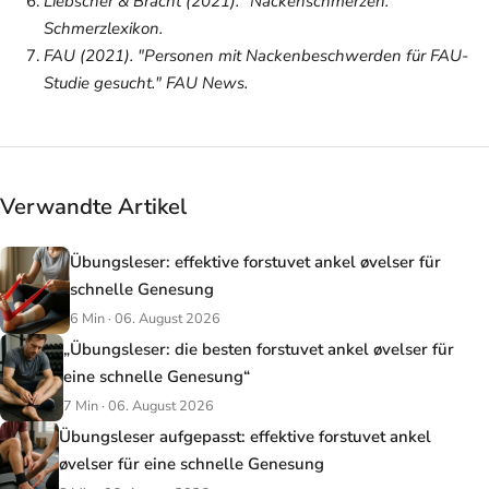
Liebscher & Bracht (2021). "Nackenschmerzen."
Schmerzlexikon
.
FAU (2021). "Personen mit Nackenbeschwerden für FAU-
Studie gesucht."
FAU News
.
Verwandte Artikel
Übungsleser: effektive forstuvet ankel øvelser für
schnelle Genesung
6 Min · 06. August 2026
„Übungsleser: die besten forstuvet ankel øvelser für
eine schnelle Genesung“
7 Min · 06. August 2026
Übungsleser aufgepasst: effektive forstuvet ankel
øvelser für eine schnelle Genesung