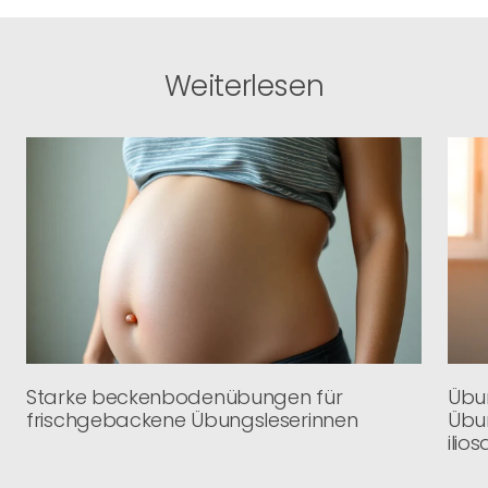
Weiterlesen
Starke beckenbodenübungen für
Übun
frischgebackene Übungsleserinnen
Übu
ilio