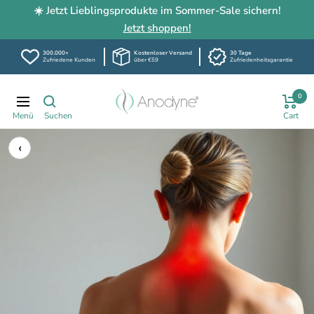
☀️ Jetzt Lieblingsprodukte im Sommer-Sale sichern!
Jetzt shoppen!
300.000+
Kostenloser Versand
30 Tage
Zufriedene Kunden
über €59
Zufriedenheitsgarantie
Direkt
Anodyne-
0
zum
Navigation
shop.de
Inhalt
‹