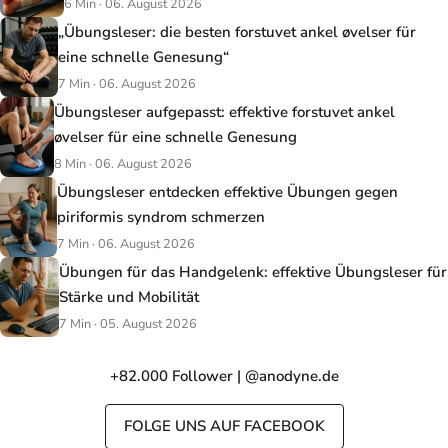
6 Min · 06. August 2026
„Übungsleser: die besten forstuvet ankel øvelser für
eine schnelle Genesung“
7 Min · 06. August 2026
Übungsleser aufgepasst: effektive forstuvet ankel
øvelser für eine schnelle Genesung
8 Min · 06. August 2026
Übungsleser entdecken effektive Übungen gegen
piriformis syndrom schmerzen
7 Min · 06. August 2026
Übungen für das Handgelenk: effektive Übungsleser für
Stärke und Mobilität
7 Min · 05. August 2026
+82.000 Follower | @anodyne.de
FOLGE UNS AUF FACEBOOK