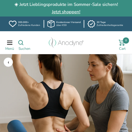
☀️ Jetzt Lieblingsprodukte im Sommer-Sale sichern!
Jetzt shoppen!
300.000+
Kostenloser Versand
30 Tage
Zufriedene Kunden
über €59
Zufriedenheitsgarantie
Direkt
Anodyne-
0
zum
Navigation
shop.de
Inhalt
‹