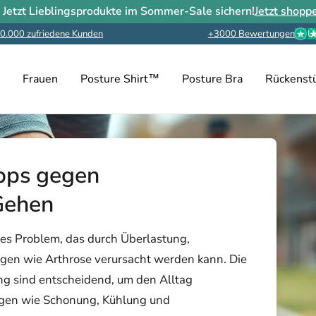
 Jetzt Lieblingsprodukte im Sommer-Sale sichern!
Jetzt shopp
+3000 Bewertungen
0.000 zufriedene Kunden
Ü
Frauen
Posture Shirt™
Posture Bra
Rückenst
ipps gegen
Gehen
es Problem, das durch Überlastung,
gen wie Arthrose verursacht werden kann. Die
g sind entscheidend, um den Alltag
ungen wie Schonung, Kühlung und