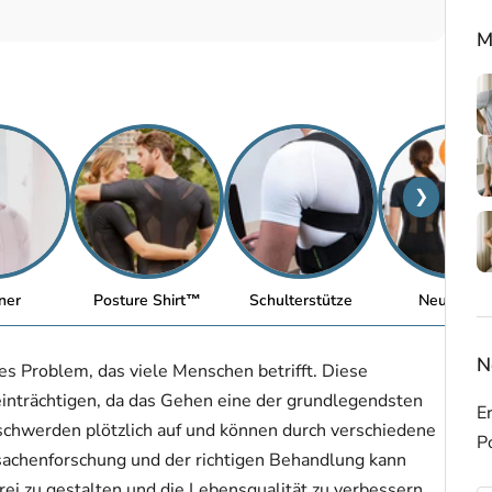
M
❯
ner
Posture Shirt™
Schulterstütze
Neuheiten
N
s Problem, das viele Menschen betrifft. Diese
inträchtigen, da das Gehen eine der grundlegendsten
Er
schwerden plötzlich auf und können durch verschiedene
P
sachenforschung und der richtigen Behandlung kann
ei zu gestalten und die Lebensqualität zu verbessern.