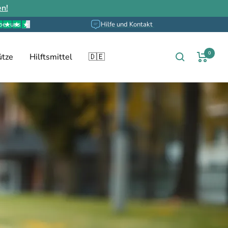
en!
ber uns
Hilfe und Kontakt
0
ütze
Hilftsmittel
🇩🇪