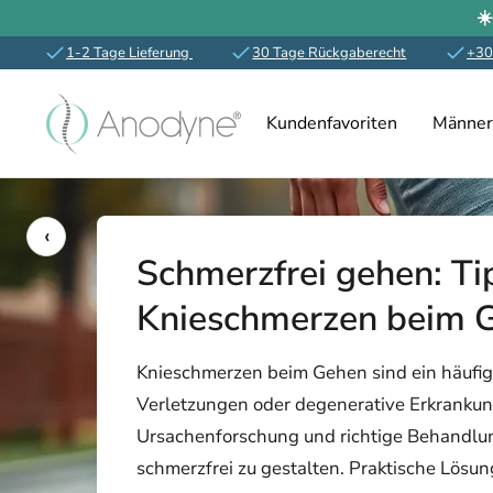
☀️
1-2 Tage Lieferung
30 Tage Rückgaberecht
+30
Direkt
Anodyne-
zum
Kundenfavoriten
Männer
shop.de
Inhalt
‹
Schmerzfrei gehen: T
Knieschmerzen beim 
Knieschmerzen beim Gehen sind ein häufig
Verletzungen oder degenerative Erkrankun
Ursachenforschung und richtige Behandlun
schmerzfrei zu gestalten. Praktische Lös