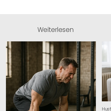
Weiterlesen
Hus