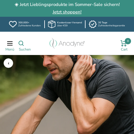
☀️ Jetzt Lieblingsprodukte im Sommer-Sale sichern!
Jetzt shoppen!
300.000+
Kostenloser Versand
30 Tage
Zufriedene Kunden
über €59
Zufriedenheitsgarantie
Direkt
Anodyne-
0
zum
Navigation
shop.de
Inhalt
‹