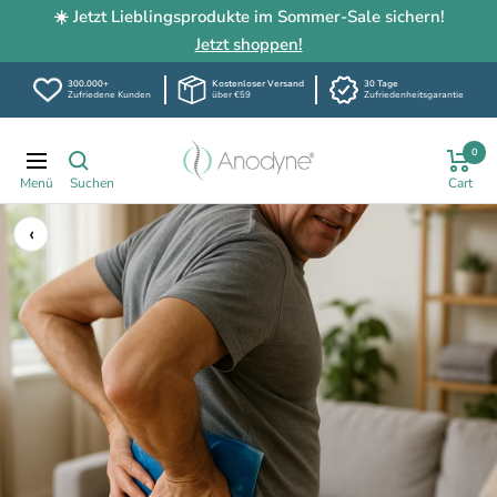
☀️ Jetzt Lieblingsprodukte im Sommer-Sale sichern!
Jetzt shoppen!
300.000+
Kostenloser Versand
30 Tage
Zufriedene Kunden
über €59
Zufriedenheitsgarantie
Direkt
Anodyne-
0
zum
Navigation
shop.de
Inhalt
‹