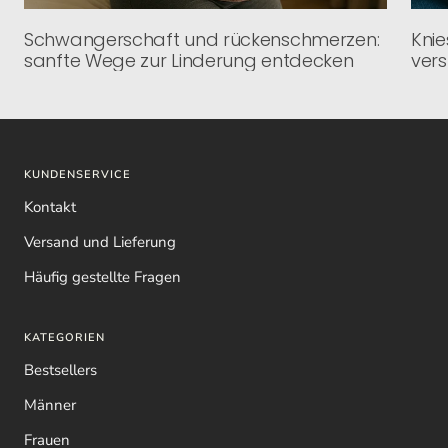
Schwangerschaft und rückenschmerzen:
Knie
sanfte Wege zur Linderung entdecken
vers
KUNDENSERVICE
Kontakt
Versand und Lieferung
Häufig gestellte Fragen
KATEGORIEN
Bestsellers
Männer
Frauen