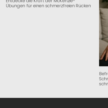
Entdecke die Kraft der McKenzie-
Übungen für einen schmerzfreien Rücken
Befr
Sch
schn